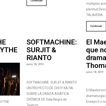
Continuar
múltiples ac
plenitud Dir
TALAVERA…
Continuar
HE
SOFTMACHINE:
El Ma
SYTHE
SURJIT &
que no
RIANTO
drama
Thom
junio 18, 2019
junio 18, 2019
SOFTMACHINE: SURJIT & RIANTO
UN PROYECTO DE CHOY KA FAI
El Maelstrom 
SOBRE LA DANZA ASIÁTICA
dramaturgia
CRÓNICA DE Sala Negra de
Ensayo E n nu
SYTHE
Teatros…