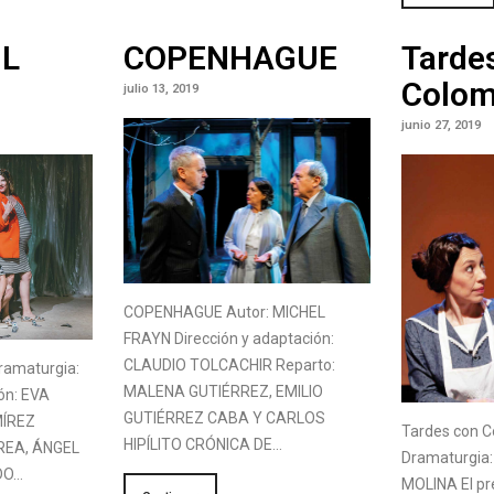
IL
COPENHAGUE
Tarde
Colom
julio 13, 2019
junio 27, 2019
COPENHAGUE Autor: MICHEL
FRAYN Dirección y adaptación:
CLAUDIO TOLCACHIR Reparto:
ramaturgia:
MALENA GUTIÉRREZ, EMILIO
ón: EVA
GUTIÉRREZ CABA Y CARLOS
MÍREZ
Tardes con 
HIPÍLITO CRÓNICA DE…
REA, ÁNGEL
Dramaturgi
DO…
MOLINA El pr