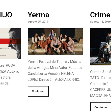
HIJO
Yerma
Crime
agosto 25, 2019
agosto 15, 2019
Yerma Festival de Teatro y Música
etes: ROSA
de La Antigua Mina Autor: Federico
IZA Autora:
Crimen & tel
García Lorca Versión: HELENA
ectora:
TATO | Direc
LÓPEZ Dirección: ALEXIA LORRIO…
ías de
Composición 
CÁCERES, J
Continuar
MAGDALEN
Continuar