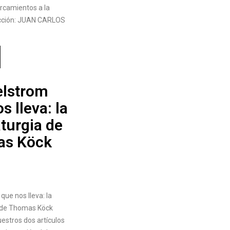
ercamientos a la
ección: JUAN CARLOS
elstrom
s lleva: la
turgia de
as Köck
que nos lleva: la
 de Thomas Köck
estros dos artículos