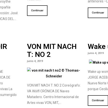
anteriores –L
orsythe
ompañía
Continuar
Continuar
ección: José
NICAS DEL…
IR
VON MIT NACH
Wake
T: NO 2
junio 4, 2019
junio 4, 2019
NE
Wake up woma
ICA DE
JORGE ACEBO
ro
Nueve Norte 
VON MIT NACH T: NO 2 Coreógrafo:
 vivas La
porque Cecili
VA Wölfl CRÓNICA DE Naves
 sumergido
Matadero. Centro Internacional de
Continuar
Artes vivas VON, MIT,…