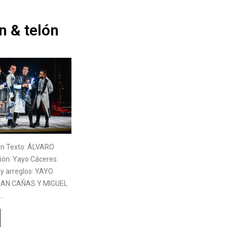
n & telón
ón Texto: ÁLVARO
ción: Yayo Cáceres
y arreglos: YAYO
UAN CAÑAS Y MIGUEL
A…