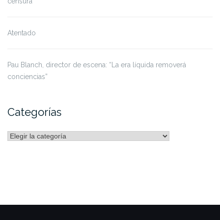
censura”
Atentado
Pau Blanch, director de escena: “La era líquida removerá
conciencias”
Categorías