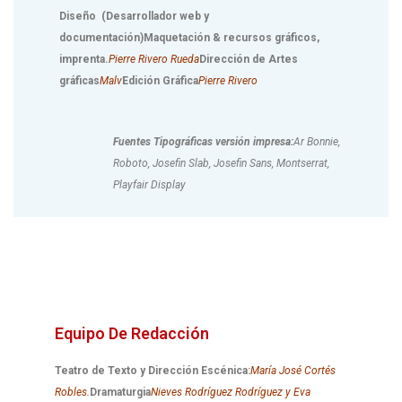
Diseño (Desarrollador web y
documentación)
Maquetación & recursos gráficos,
imprenta.
Pierre Rivero Rueda
Dirección de Artes
gráficas
Malv
Edición Gráfica
Pierre Rivero
Fuentes Tipográficas versión impresa:
Ar Bonnie,
Roboto, Josefin Slab, Josefin Sans, Montserrat,
Playfair Display
Equipo De Redacción
Teatro de Texto y Dirección Escénica:
María José Cortés
Robles.
Dramaturgia
Nieves Rodríguez Rodríguez y Eva