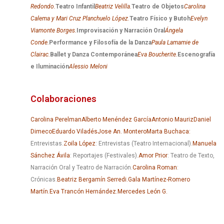
Redondo.
Teatro Infantil
Beatriz Velilla.
Teatro de Objetos
Carolina
Calema y Mari Cruz Planchuelo López.
Teatro Físico y Butoh
Evelyn
Viamonte Borges.
Improvisación y Narración Oral
Ángela
Conde.
Performance y Filosofía de la Danza
Paula Lamamie de
Clairac.
Ballet y Danza Contemporánea
Eva Boucherite.
Escenografía
e Iluminación
Alessio Meloni
Colaboraciones
Carolina Perelman
Alberto Menéndez García
Antonio Mauriz
Daniel
Dimeco
Eduardo Viladés
Jose An. Montero
Marta Buchaca:
Entrevistas.
Zoila López
: Entrevistas (Teatro Internacional).
Manuela
Sánchez Ávila
: Reportajes (Festivales).
Amor Prior
: Teatro de Texto,
Narración Oral y Teatro de Narración.
Carolina Roman
:
Crónicas.
Beatriz Bergamín Serredi.
Gala Martínez-Romero
Martín.
Eva Trancón Hernández.
Mercedes León G.