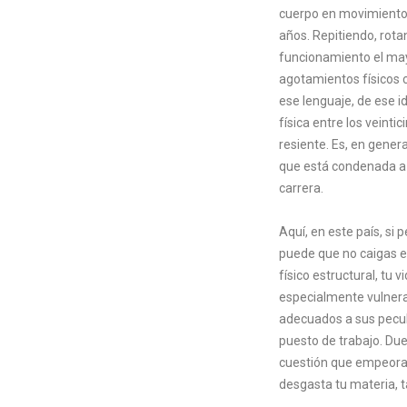
cuerpo en movimiento 
años. Repitiendo, rot
funcionamiento el may
agotamientos físicos 
ese lenguaje, de ese i
física entre los veint
resiente. Es, en genera
que está condenada a c
carrera.
Aquí, en este país, si
puede que no caigas en
físico estructural, tu
especialmente vulnera
adecuados a sus peculi
puesto de trabajo. Due
cuestión que empeora c
desgasta tu materia, ta