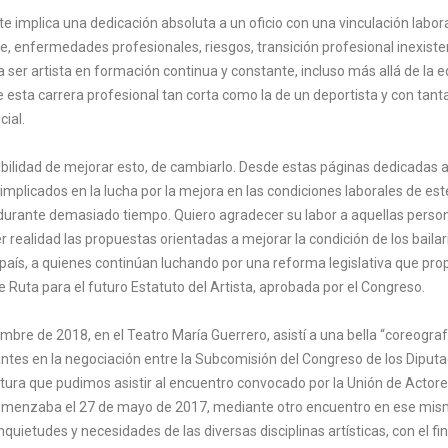
e implica una dedicación absoluta a un oficio con una vinculación labora
e, enfermedades profesionales, riesgos, transición profesional inexist
ica ser artista en formación continua y constante, incluso más allá de la e
e esta carrera profesional tan corta como la de un deportista y con tan
cial.
ilidad de mejorar esto, de cambiarlo. Desde estas páginas dedicadas a 
 implicados en la lucha por la mejora en las condiciones laborales de est
durante demasiado tiempo. Quiero agradecer su labor a aquellas perso
r realidad las propuestas orientadas a mejorar la condición de los bailari
país, a quienes continúan luchando por una reforma legislativa que prop
e Ruta para el futuro Estatuto del Artista, aprobada por el Congreso.
mbre de 2018, en el Teatro María Guerrero, asistí a una bella “coreograf
antes en la negociación entre la Subcomisión del Congreso de los Diputa
ltura que pudimos asistir al encuentro convocado por la Unión de Actores
omenzaba el 27 de mayo de 2017, mediante otro encuentro en ese mism
inquietudes y necesidades de las diversas disciplinas artísticas, con el fi