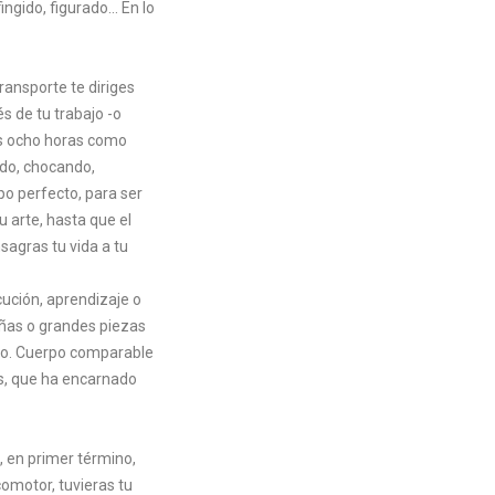
ingido, figurado… En lo
ransporte te diriges
és de tu trabajo -o
as ocho horas como
ndo, chocando,
po perfecto, para ser
 arte, hasta que el
sagras tu vida a tu
ución, aprendizaje o
eñas o grandes piezas
rpo. Cuerpo comparable
as, que ha encarnado
, en primer término,
omotor, tuvieras tu