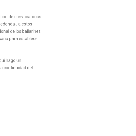
 tipo de convocatorias
redonda-, a estos
ional de los bailarines
saria para establecer
aquí hago un
na continuidad del