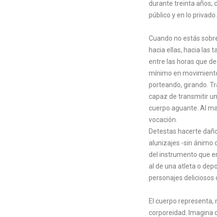
durante treinta años, 
público y en lo privado.
Cuando no estás sobre 
hacia ellas, hacia las 
entre las horas que d
mínimo en movimiento;
porteando, girando. Tr
capaz de transmitir un
cuerpo aguante. Al mar
vocación.
Detestas hacerte daño 
alunizajes -sin ánimo
del instrumento que em
al de una atleta o dep
personajes deliciosos
El cuerpo representa, 
corporeidad. Imagina q