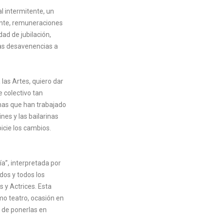
l intermitente, un
ente, remuneraciones
dad de jubilación,
tas desavenencias a
las Artes, quiero dar
e colectivo tan
nas que han trabajado
nes y las bailarinas
icie los cambios.
ía”, interpretada por
dos y todos los
 y Actrices. Esta
o teatro, ocasión en
n de ponerlas en