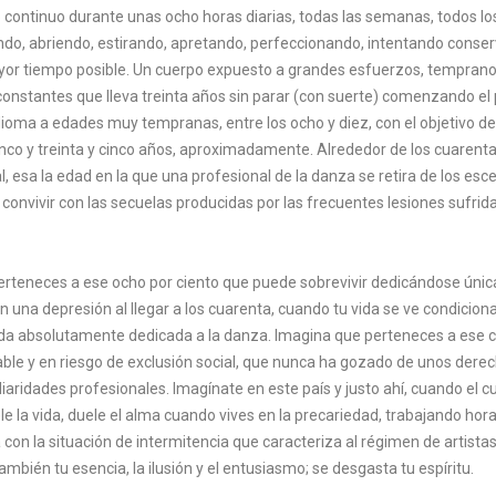
continuo durante unas ocho horas diarias, todas las semanas, todos lo
ando, abriendo, estirando, apretando, perfeccionando, intentando conse
or tiempo posible. Un cuerpo expuesto a grandes esfuerzos, temprano
constantes que lleva treinta años sin parar (con suerte) comenzando e
dioma a edades muy tempranas, entre los ocho y diez, con el objetivo de 
icinco y treinta y cinco años, aproximadamente. Alrededor de los cuarent
l, esa la edad en la que una profesional de la danza se retira de los esc
onvivir con las secuelas producidas por las frecuentes lesiones sufridas
 perteneces a ese ocho por ciento que puede sobrevivir dedicándose úni
 una depresión al llegar a los cuarenta, cuando tu vida se ve condicio
 vida absolutamente dedicada a la danza. Imagina que perteneces a ese c
ble y en riesgo de exclusión social, que nunca ha gozado de unos derec
aridades profesionales. Imagínate en este país y justo ahí, cuando el cu
le la vida, duele el alma cuando vives en la precariedad, trabajando hor
on la situación de intermitencia que caracteriza al régimen de artistas
mbién tu esencia, la ilusión y el entusiasmo; se desgasta tu espíritu.