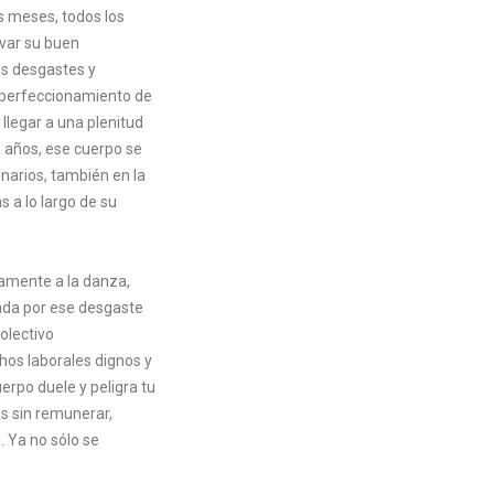
s meses, todos los
rvar su buen
s desgastes y
l perfeccionamiento de
llegar a una plenitud
a años, ese cuerpo se
enarios, también en la
 a lo largo de su
camente a la danza,
nada por ese desgaste
olectivo
hos laborales dignos y
erpo duele y peligra tu
as sin remunerar,
. Ya no sólo se