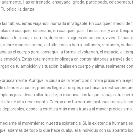
diariamente. Has entrenado, ensayado, girado, participado, colaborado, f
 Tu oficio, la danza.
las tablas, estás viajando, nómada infatigable. En cualquier medio de t
tablas de cualquier escenario, en cualquier país. Tierra, mar y aire. Despu
edicas a tu trabajo- comes, duermes o sigues estudiando, vives. Te pas
 sobre madera, arena, asfalto, roca o barro: saltando, reptando, nada
abajas el cuerpo para conseguir la forma, el volumen, el espacio, el tem
a emoción. Estás totalmente implicada en contar historias a través de tu
gen de tu ambición y situación, bailas en cuerpo y alma, realmente con
bruscamente. Aunque, a causa de la repetición o mala praxis en la ejec
 de ofender a nadie-, puedes llegar a romper, machacar o destruir pequ
pleas para desarrollar tu arte, la máquina con la que trabajas, tu cue
ortista de alto rendimiento. Cuerpo que ha narrado historias maravillos
 o deplorables, desde la estética más monstruosa al mayor preciosismo.
mediante el movimiento, nuestra existencia. Si, la existencia humana es
ue, además de todo lo que hace cualquiera individuo con su aparato loc