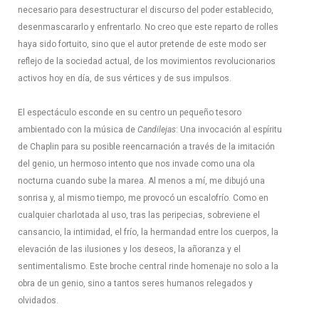
necesario para desestructurar el discurso del poder establecido,
desenmascararlo y enfrentarlo. No creo que este reparto de rolles
haya sido fortuito, sino que el autor pretende de este modo ser
reflejo de la sociedad actual, de los movimientos revolucionarios
activos hoy en día, de sus vértices y de sus impulsos.
El espectáculo esconde en su centro un pequeño tesoro
ambientado con la música de
Candilejas
: Una invocación al espíritu
de Chaplin para su posible reencarnación a través de la imitación
del genio, un hermoso intento que nos invade como una ola
nocturna cuando sube la marea. Al menos a mí, me dibujó una
sonrisa y, al mismo tiempo, me provocó un escalofrío. Como en
cualquier charlotada al uso, tras las peripecias, sobreviene el
cansancio, la intimidad, el frío, la hermandad entre los cuerpos, la
elevación de las ilusiones y los deseos, la añoranza y el
sentimentalismo. Este broche central rinde homenaje no solo a la
obra de un genio, sino a tantos seres humanos relegados y
olvidados.