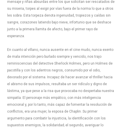
mensaje y riñas absurdas entre los que solicitan ser rescatados de
su miseria, torpes al exigir por vías fuera de la norma lo que a otros
les sobra. Esta torpeza denota ingenuidad, tropiezos y caídas sin
sangre, corazones latiendo bajo nieve, infortunio que se deshace
junto a la primera llamita de afecto, bajo el primer rayo de
esperanza.
En cuanto al villano, nunca ausente en el cine mudo, nunca exento
de mala intención pero burlado siempre y vencido, nos trajo
reminiscencias del detective Sherlock Holmes, pero un Holmes de
pacotilla y con los adentros negros, consumido por el odio,
devorado por el sistema. Incapaz de hacer avanzar el thriller hacia
el abismo de sus impulsos, resultaba un ser ridículo y digno de
lástima, ya que pese a la risa que provocaba no despertaba nuestra
simpatía. El personaje más empático, con más inteligencia
emocional y, por lo tanto, más capaz de fomentar la resolución de
conflictos, era una mujer, la esposa de Chaplin. Su primer
argumento para combatir la injusticia, la identificación con los
supuestos enemigos, la solidaridad; el segundo, averiguar lo