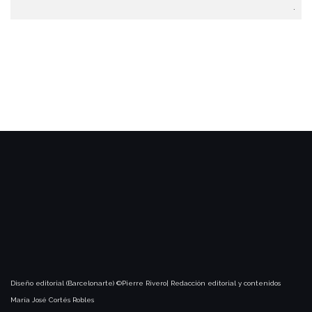
.
Diseño editorial (Barcelonarte) ©Pierre Rivero| Redacción editorial y contenidos
María José Cortés Robles