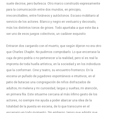
suele decirse, pero burlesca. Otro marco construido expresamente
para la comunicación entre dos mundos, en principio,
irreconciliables, entre foráneos y autóctonos. Escaso mobiliario al
servicio de los actores. Blanco y negro en vestuario y decorado,
más los distintos tonos de grises. Todo apuntaba a que este iba a
ser uno de esos juegos colectivos, un cadáver exquisito.
Entraron dos cargando con el muerto, que según dijeron no era otro
que Charles Chaplin. No pudimos comprobarlo. Lo que encerrase la
caja de pino podría o no pertenecer a la realidad, pero sí es real la
impronta de toda huella artística, en la sociedad y en los individuos
que la conforman. Cine y teatro, su encuentro fronterizo. En la
escena un puñado de jugadores espontáneos e intuitivos, en el
patio de butacas una congregación de niños disfrazados de
adultos; mi melena y mi curiosidad, largas y sueltas; mi atención,
en primera fila. Este situarme cercana al más ínfimo gesto de los
actores, no siempre me ayuda a poder abarcar una idea de la
totalidad de la puesta en escena, de lo que transcurre en el
escenario en todo momento. Sin embargo, tengo que admitir que,