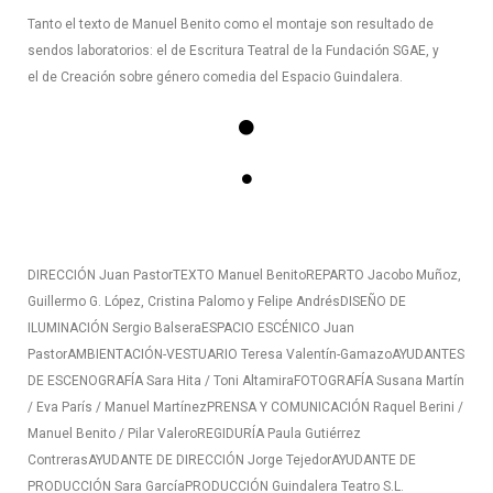
Tanto el texto de Manuel Benito como el montaje son resultado de
sendos laboratorios: el de Escritura Teatral de la Fundación SGAE, y
el de Creación sobre género comedia del Espacio Guindalera.
DIRECCIÓN Juan Pastor
TEXTO Manuel Benito
REPARTO Jacobo Muñoz,
Guillermo G. López, Cristina Palomo y Felipe Andrés
DISEÑO DE
ILUMINACIÓN Sergio Balsera
ESPACIO ESCÉNICO Juan
Pastor
AMBIENTACIÓN-VESTUARIO Teresa Valentín-Gamazo
AYUDANTES
DE ESCENOGRAFÍA Sara Hita / Toni Altamira
FOTOGRAFÍA Susana Martín
/ Eva París / Manuel Martínez
PRENSA Y COMUNICACIÓN Raquel Berini /
Manuel Benito / Pilar Valero
REGIDURÍA Paula Gutiérrez
Contreras
AYUDANTE DE DIRECCIÓN Jorge Tejedor
AYUDANTE DE
PRODUCCIÓN Sara García
PRODUCCIÓN Guindalera Teatro S.L.