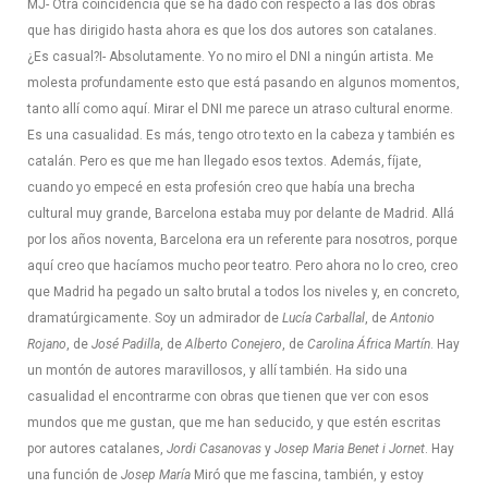
MJ- Otra coincidencia que se ha dado con respecto a las dos obras
que has dirigido hasta ahora es que los dos autores son catalanes.
¿Es casual?
I- Absolutamente. Yo no miro el DNI a ningún artista. Me
molesta profundamente esto que está pasando en algunos momentos,
tanto allí como aquí. Mirar el DNI me parece un atraso cultural enorme.
Es una casualidad. Es más, tengo otro texto en la cabeza y también es
catalán. Pero es que me han llegado esos textos. Además, fíjate,
cuando yo empecé en esta profesión creo que había una brecha
cultural muy grande, Barcelona estaba muy por delante de Madrid. Allá
por los años noventa, Barcelona era un referente para nosotros, porque
aquí creo que hacíamos mucho peor teatro. Pero ahora no lo creo, creo
que Madrid ha pegado un salto brutal a todos los niveles y, en concreto,
dramatúrgicamente. Soy un admirador de
Lucía Carballal
, de
Antonio
Rojano
, de
José Padilla
, de
Alberto Conejero
, de
Carolina África Martín
. Hay
un montón de autores maravillosos, y allí también. Ha sido una
casualidad el encontrarme con obras que tienen que ver con esos
mundos que me gustan, que me han seducido, y que estén escritas
por autores catalanes,
Jordi Casanovas
y
Josep Maria Benet i Jornet
. Hay
una función de
Josep María
Miró que me fascina, también, y estoy