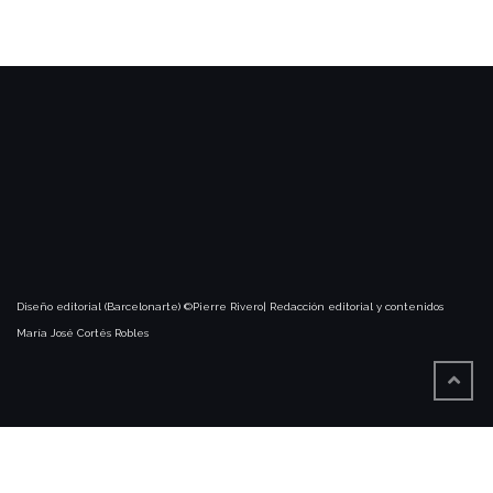
Diseño editorial (Barcelonarte) ©Pierre Rivero| Redacción editorial y contenidos
María José Cortés Robles