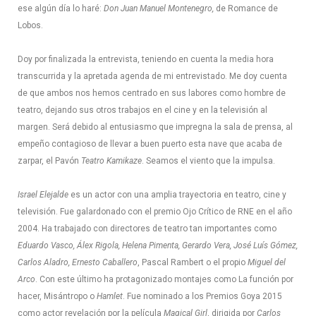
ese algún día lo haré:
Don Juan Manuel Montenegro,
de Romance de
Lobos.
Doy por finalizada la entrevista, teniendo en cuenta la media hora
transcurrida y la apretada agenda de mi entrevistado. Me doy cuenta
de que ambos nos hemos centrado en sus labores como hombre de
teatro, dejando sus otros trabajos en el cine y en la televisión al
margen. Será debido al entusiasmo que impregna la sala de prensa, al
empeño contagioso de llevar a buen puerto esta nave que acaba de
zarpar, el Pavón
Teatro Kamikaze
. Seamos el viento que la impulsa.
Israel Elejalde
es un actor con una amplia trayectoria en teatro, cine y
televisión. Fue galardonado con el premio Ojo Crítico de RNE en el año
2004. Ha trabajado con directores de teatro tan importantes como
Eduardo Vasco, Álex Rigola, Helena Pimenta, Gerardo Vera, José Luís Gómez,
Carlos Aladro, Ernesto Caballero
, Pascal Rambert o el propio
Miguel del
Arco
. Con este último ha protagonizado montajes como La función por
hacer, Misántropo o
Hamlet
. Fue nominado a los Premios Goya 2015
como actor revelación por la película
Magical Girl
, dirigida por
Carlos