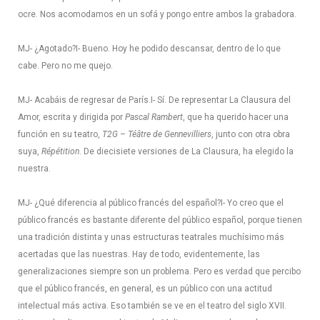
ocre. Nos acomodamos en un sofá y pongo entre ambos la grabadora.
MJ- ¿Agotado?
I- Bueno. Hoy he podido descansar, dentro de lo que
cabe. Pero no me quejo.
MJ- Acabáis de regresar de París.
I- Sí. De representar La Clausura del
Amor, escrita y dirigida por
Pascal Rambert
, que ha querido hacer una
función en su teatro,
T2G – Téâtre de Gennevilliers
, junto con otra obra
suya,
Répétition
. De diecisiete versiones de La Clausura, ha elegido la
nuestra.
MJ- ¿Qué diferencia al público francés del español?
I- Yo creo que el
público francés es bastante diferente del público español, porque tienen
una tradición distinta y unas estructuras teatrales muchísimo más
acertadas que las nuestras. Hay de todo, evidentemente, las
generalizaciones siempre son un problema. Pero es verdad que percibo
que el público francés, en general, es un público con una actitud
intelectual más activa. Eso también se ve en el teatro del siglo XVII.