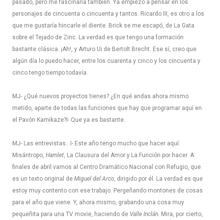
pasado, pero me fascinaría también. Ya empiezo a pensar en los
personajes de cincuenta o cincuenta y tantos. Ricardo III, es otro a los
que me gustaría hincarle el diente. Brick se me escapó, de La Gata
sobre el Tejado de Zinc. La verdad es que tengo una formación
bastante clásica. ¡Ah!, y Arturo Ui de Bertolt Brecht. Ese sí, creo que
algún día lo puedo hacer, entre los cuarenta y cinco y los cincuenta y
cinco tengo tiempo todavía.
MJ- ¿Qué nuevos proyectos tienes? ¿En qué andas ahora mismo
metido, aparte de todas las funciones que hay que programar aquí en
el Pavón Kamikaze?
I- Que ya es bastante.
MJ- Las entrevistas…
I- Este año tengo mucho que hacer aquí:
Misántropo,
Hamlet
, La Clausura del Amor y La Función por hacer. A
finales de abril vamos al Centro Dramático Nacional con Refugio, que
es un texto original de
Miguel del Arco,
dirigido por él. La verdad es que
estoy muy contento con ese trabajo. Pergeñando montones de cosas
para el año que viene. Y, ahora mismo, grabando una cosa muy
pequeñita para una TV movie, haciendo de
Valle Inclán.
Mira, por cierto,