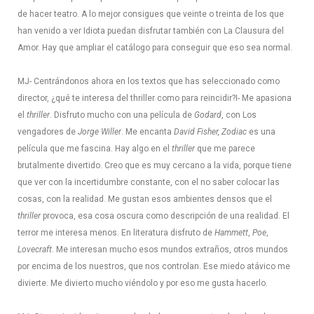
de hacer teatro. A lo mejor consigues que veinte o treinta de los que
han venido a ver Idiota puedan disfrutar también con La Clausura del
Amor. Hay que ampliar el catálogo para conseguir que eso sea normal.
MJ- Centrándonos ahora en los textos que has seleccionado como
director, ¿qué te interesa del thriller como para reincidir?
I- Me apasiona
el
thriller
. Disfruto mucho con una película de
Godard
, con Los
vengadores de
Jorge Willer
. Me encanta
David Fisher, Zodiac
es una
película que me fascina. Hay algo en el
thriller
que me parece
brutalmente divertido. Creo que es muy cercano a la vida, porque tiene
que ver con la incertidumbre constante, con el no saber colocar las
cosas, con la realidad. Me gustan esos ambientes densos que el
thriller
provoca, esa cosa oscura como descripción de una realidad. El
terror me interesa menos. En literatura disfruto de
Hammett
,
Poe
,
Lovecraft
. Me interesan mucho esos mundos extraños, otros mundos
por encima de los nuestros, que nos controlan. Ese miedo atávico me
divierte. Me divierto mucho viéndolo y por eso me gusta hacerlo.