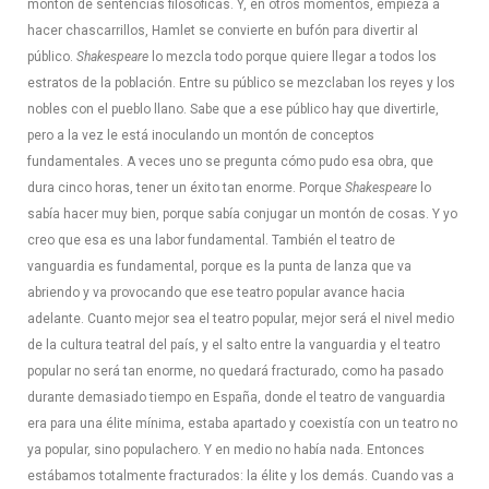
montón de sentencias filosóficas. Y, en otros momentos, empieza a
hacer chascarrillos, Hamlet se convierte en bufón para divertir al
público.
Shakespeare
lo mezcla todo porque quiere llegar a todos los
estratos de la población. Entre su público se mezclaban los reyes y los
nobles con el pueblo llano. Sabe que a ese público hay que divertirle,
pero a la vez le está inoculando un montón de conceptos
fundamentales. A veces uno se pregunta cómo pudo esa obra, que
dura cinco horas, tener un éxito tan enorme. Porque
Shakespeare
lo
sabía hacer muy bien, porque sabía conjugar un montón de cosas. Y yo
creo que esa es una labor fundamental. También el teatro de
vanguardia es fundamental, porque es la punta de lanza que va
abriendo y va provocando que ese teatro popular avance hacia
adelante. Cuanto mejor sea el teatro popular, mejor será el nivel medio
de la cultura teatral del país, y el salto entre la vanguardia y el teatro
popular no será tan enorme, no quedará fracturado, como ha pasado
durante demasiado tiempo en España, donde el teatro de vanguardia
era para una élite mínima, estaba apartado y coexistía con un teatro no
ya popular, sino populachero. Y en medio no había nada. Entonces
estábamos totalmente fracturados: la élite y los demás. Cuando vas a