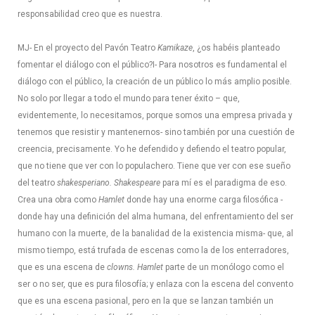
responsabilidad creo que es nuestra.
MJ- En el proyecto del Pavón Teatro
Kamikaze
, ¿os habéis planteado
fomentar el diálogo con el público?
I- Para nosotros es fundamental el
diálogo con el público, la creación de un público lo más amplio posible.
No solo por llegar a todo el mundo para tener éxito – que,
evidentemente, lo necesitamos, porque somos una empresa privada y
tenemos que resistir y mantenernos- sino también por una cuestión de
creencia, precisamente. Yo he defendido y defiendo el teatro popular,
que no tiene que ver con lo populachero. Tiene que ver con ese sueño
del teatro
shakesperiano. Shakespeare
para mí es el paradigma de eso.
Crea una obra como
Hamlet
donde hay una enorme carga filosófica -
donde hay una definición del alma humana, del enfrentamiento del ser
humano con la muerte, de la banalidad de la existencia misma- que, al
mismo tiempo, está trufada de escenas como la de los enterradores,
que es una escena de
clowns. Hamlet
parte de un monólogo como el
ser o no ser, que es pura filosofía; y enlaza con la escena del convento
que es una escena pasional, pero en la que se lanzan también un