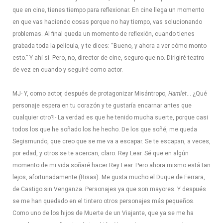
que en cine, tienes tiempo para reflexionar. En cine llega un momento
en que vas haciendo cosas porque no hay tiempo, vas solucionando
problemas. Al final queda un momento de reflexión, cuando tienes
grabada toda la película, y te dices: “Bueno, y ahora a ver cómo monto
esto.” Y ahí sí. Pero, no, director de cine, seguro que no. Dirigiré teatro
de vez en cuando y seguiré como actor.
MJ- Y, como actor, después de protagonizar Misántropo,
Hamlet
… ¿Qué
personaje espera en tu corazón y te gustaría encarnar antes que
cualquier otro?
I- La verdad es que he tenido mucha suerte, porque casi
todos los que he soñado los he hecho. De los que soñé, me queda
Segismundo, que creo que se me va a escapar. Se te escapan, a veces,
por edad, y otros se te acercan, claro. Rey Lear. Sé que en algún
momento de mi vida soñaré hacer Rey Lear. Pero ahora mismo está tan
lejos, afortunadamente (Risas). Me gusta mucho el Duque de Ferrara,
de Castigo sin Venganza. Personajes ya que son mayores. Y después
se me han quedado en el tintero otros personajes más pequeños.
Como uno de los hijos de Muerte de un Viajante, que ya se me ha