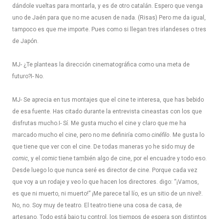
dándole vueltas para montarla, y es de otro catalán. Espero que venga
uno de Jaén para que no me acusen de nada. (Risas) Pero me da igual,
tampoco es que me importe. Pues como si llegan tres irlandeses o tres
de Japón.
MJ- ¿Te planteas la dirección cinematográfica como una meta de
futuro?
I- No.
MJ- Se aprecia en tus montajes que el cine te interesa, que has bebido
de esa fuente. Has citado durante la entrevista cineastas con los que
disfrutas mucho.
I- Sí. Me gusta mucho el cine y claro que me ha
marcado mucho el cine, pero no me definiría como
cinéfilo
. Me gusta lo
que tiene que ver con el cine. De todas maneras yo he sido muy de
comic
, y el
comic
tiene también algo de cine, por el encuadre y todo eso.
Desde luego lo que nunca seré es director de cine. Porque cada vez
que voy a un rodaje y veo lo que hacen los directores. digo: “¡Vamos,
es que ni muerto, ni muerto!” ¡Me parece tal lío, es un sitio de un nivel!.
No, no. Soy muy de teatro. El teatro tiene una cosa de casa, de
artesano. Todo está bajo tu control, los tiempos de espera son distintos