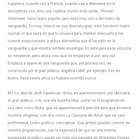
Inglaterra, cuando vas a Francia, cuando vas a Alemania no te
encuentras eso, sino una cadena mucho más unida.
Thomas
Ostermeier
, hace teatro popular, pero está muy cerca del teatro de
vanguardia. Es muy clásico en sus dramaturgias, está haciendo teatro
normal, lo que pasa es que lo renueva para intentar adecuarlo a los
nuevos espectadores, y utiliza elementos que él ha visto en la
vanguardia o que intenta también investigar. En este país esos vínculos
se rompieron, pero ahora creo que se empiezan a unir otra vez.
Empieza a aparecer una vanguardia que, por primera vez, es
reconocida por el gran público.
Angélica Lidell
, por ejemplo. Eso es
bueno, hace veinte años no hubiera ocurrido nunca.
MJ- La obra de
Jordi Casanovas
, Idiota, es aparentemente una obra para
el gran público…
I- Sí, esa era nuestra idea.Juntar en la programación
una obra como Idiota, que es aparentemente sencilla pero que encierra
muchos enigmas, con otra como La Clausura del Amor, que es casi
performance
, teatro poético, conceptual. Que ambas puedan convivir en
nuestra programación, con la esperanza de que en una misma
temporada el público pueda ver toda una panoplia de diferentes formas