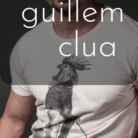
guillem
clua