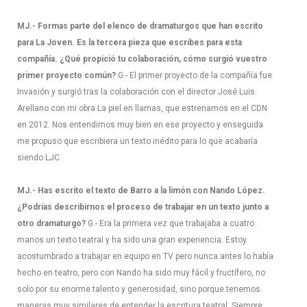
MJ.- Formas parte del elenco de dramaturgos que han escrito
para La Joven. Es la tercera pieza que escribes para esta
compañía. ¿Qué propició tu colaboración, cómo surgió vuestro
primer proyecto común?
G.- El primer proyecto de la compañía fue
Invasión y surgió tras la colaboración con el director José Luis
Arellano con mi obra La piel en llamas, que estrenamos en el CDN
en 2012. Nos entendimos muy bien en ese proyecto y enseguida
me propuso que escribiera un texto inédito para lo que acabaría
siendo LJC.
MJ.- Has escrito el texto de Barro a la limón con Nando López.
¿Podrías describirnos el proceso de trabajar en un texto junto a
otro dramaturgo?
G.- Era la primera vez que trabajaba a cuatro
manos un texto teatral y ha sido una gran experiencia. Estoy
acostumbrado a trabajar en equipo en TV pero nunca antes lo había
hecho en teatro, pero con Nando ha sido muy fácil y fructífero, no
solo por su enorme talento y generosidad, sino porque tenemos
maneras muy similares de entender la escritura teatral. Siempre